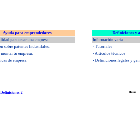
Ayuda para emprendedores
Definiciones y 
ilidad para crear una empresa
Información varia
ón sobre patentes industriales.
- Tutoriales
a montar tu empresa.
- Artículos técnicos
ricas de empresa
- Definiciones legales y gen
-
Definiciones 2
Datos