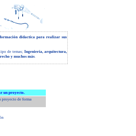
formación didactica para realizar sus
 tipo de temas;
Ingeniería, arquitectura,
derecho y muchos más
.
r un proyecto.
u proyecto de forma
ión