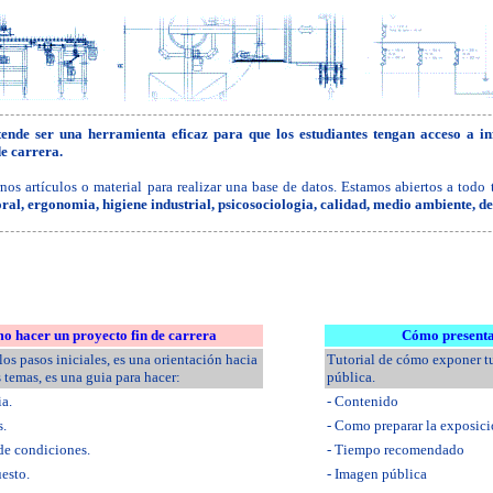
ende ser una herramienta eficaz para que los
estudiantes
tengan acceso a in
de carrera.
os artículos o material para realizar una base de datos. Estamos abiertos a todo
ral, ergonomia, higiene industrial, psicosociologia, calidad, medio ambiente, 
o hacer un proyecto fin de carrera
Cómo presenta
os pasos iniciales, es una orientación hacia
Tutorial de cómo exponer t
s temas, es una guia para hacer:
pública.
a.
- Contenido
s.
- Como preparar la exposic
 de condiciones.
- Tiempo recomendado
uesto.
- Imagen pública