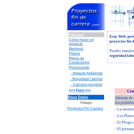
Principal
Esta Web pret
Cómo hacer un
proyectos fin 
proyecto
Memoria
Puedes mandarn
Planos
seguridad labo
Pliego de
Condiciones
Presupuesto
- Impacto Ambiental
- Seguridad Laboral
- Calculos proyecto
<<< Foro >>>
Cóm
Base Datos
Además de l
los posible
Trabajos
Proyectos Fin Carrera
- La memori
- Los Plano
- El Pliego
- El presup