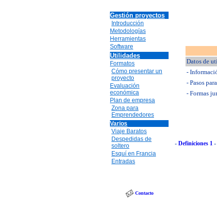
Gestión proyectos
Introducción
Metodologías
Herramientas
Software
Utilidades
Datos de ut
Formatos
Cómo presentar un
- Informaci
proyecto
- Pasos par
Evaluación
económica
- Formas ju
Plan de empresa
Zona para
Emprendedores
Varios
Viaje Baratos
Despedidas de
-
Definiciones 1
soltero
Esquí en Francia
Entradas
Contacto