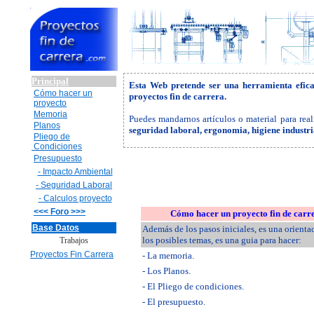
Principal
Esta Web pretende ser una herramienta efic
Cómo hacer un
proyectos fin de carrera.
proyecto
Memoria
Puedes mandarnos artículos o material para real
Planos
seguridad laboral, ergonomia, higiene industr
Pliego de
Condiciones
Presupuesto
- Impacto Ambiental
- Seguridad Laboral
- Calculos proyecto
<<< Foro >>>
Cómo hacer un proyecto fin de carr
Base Datos
Además de los pasos iniciales, es una orienta
los posibles temas, es una guia para hacer:
Trabajos
Proyectos Fin Carrera
- La memoria.
- Los Planos.
- El Pliego de condiciones.
- El presupuesto.