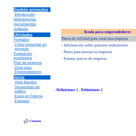
Gestión proyectos
Introducción
Metodologías
Herramientas
Software
Ayuda para emprendedores
Utilidades
Datos de utilidad para crear una empresa
Formatos
Cómo presentar un
- Información sobre patentes industriales.
proyecto
- Pasos para montar tu empresa.
Evaluación
económica
- Formas juricas de empresa
Plan de empresa
Zona para
Emprendedores
Varios
Viaje Baratos
Despedidas de
-
Definiciones 1
-
Definiciones 2
soltero
Esquí en Francia
Entradas
Contacto