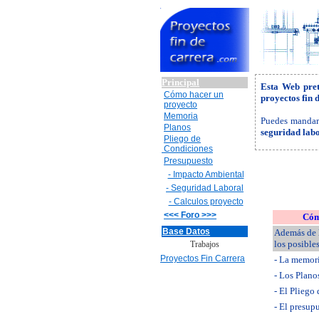
Principal
Esta Web pret
Cómo hacer un
proyectos fin 
proyecto
Memoria
Puedes mandarn
Planos
seguridad labo
Pliego de
Condiciones
Presupuesto
- Impacto Ambiental
- Seguridad Laboral
- Calculos proyecto
<<< Foro >>>
Cóm
Base Datos
Además de l
los posible
Trabajos
Proyectos Fin Carrera
- La memori
- Los Plano
- El Pliego
- El presup