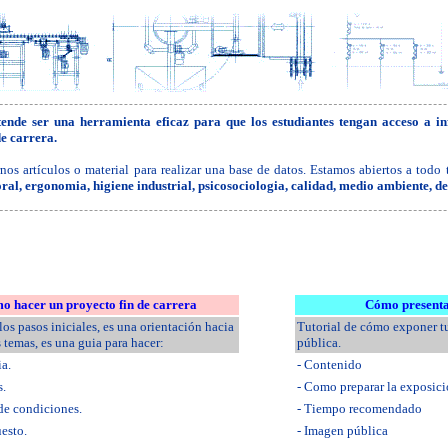
ende ser una herramienta eficaz para que los
estudiantes
tengan acceso a in
de carrera.
os artículos o material para realizar una base de datos. Estamos abiertos a todo
ral, ergonomia, higiene industrial, psicosociologia, calidad, medio ambiente, 
o hacer un proyecto fin de carrera
Cómo presenta
os pasos iniciales, es una orientación hacia
Tutorial de cómo exponer t
s temas, es una guia para hacer:
pública.
a.
- Contenido
s.
- Como preparar la exposic
 de condiciones.
- Tiempo recomendado
uesto.
- Imagen pública