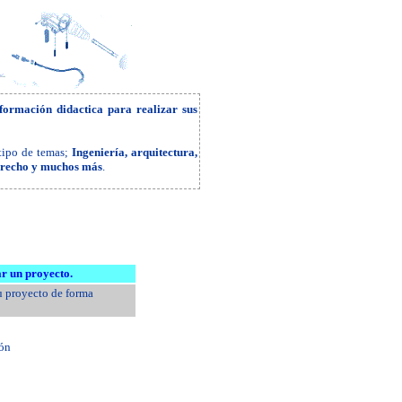
formación didactica para realizar sus
 tipo de temas;
Ingeniería, arquitectura,
derecho y muchos más
.
r un proyecto.
u proyecto de forma
ión