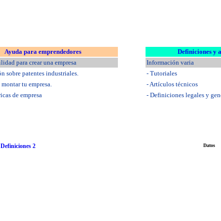
Ayuda para emprendedores
Definiciones y 
ilidad para crear una empresa
Información varia
ón sobre patentes industriales.
- Tutoriales
a montar tu empresa.
- Artículos técnicos
ricas de empresa
- Definiciones legales y gen
-
Definiciones 2
Datos