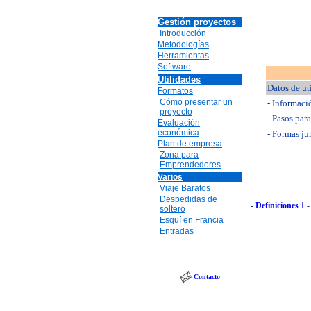
Gestión proyectos
Introducción
Metodologías
Herramientas
Software
Utilidades
Datos de ut
Formatos
Cómo presentar un
- Informaci
proyecto
- Pasos par
Evaluación
económica
- Formas ju
Plan de empresa
Zona para
Emprendedores
Varios
Viaje Baratos
Despedidas de
-
Definiciones 1
soltero
Esquí en Francia
Entradas
Contacto