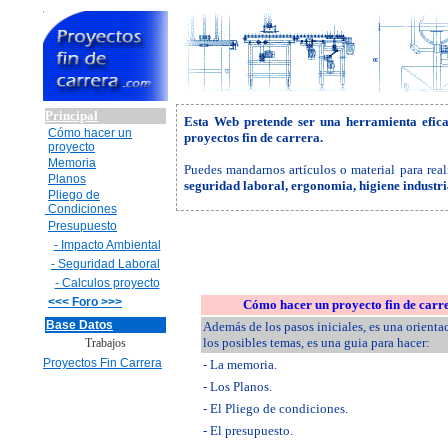
Principal
Esta Web pretende ser una herramienta efic
Cómo hacer un
proyectos fin de carrera.
proyecto
Memoria
Puedes mandarnos artículos o material para real
Planos
seguridad laboral, ergonomia, higiene industr
Pliego de
Condiciones
Presupuesto
- Impacto Ambiental
- Seguridad Laboral
- Calculos proyecto
<<< Foro >>>
Cómo hacer un proyecto fin de carr
Base Datos
Además de los pasos iniciales, es una orienta
los posibles temas, es una guia para hacer:
Trabajos
Proyectos Fin Carrera
- La memoria.
- Los Planos.
- El Pliego de condiciones.
- El presupuesto.