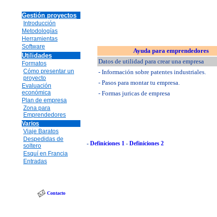
Gestión proyectos
Introducción
Metodologías
Herramientas
Software
Ayuda para emprendedores
Utilidades
Datos de utilidad para crear una empresa
Formatos
Cómo presentar un
- Información sobre patentes industriales.
proyecto
- Pasos para montar tu empresa.
Evaluación
económica
- Formas juricas de empresa
Plan de empresa
Zona para
Emprendedores
Varios
Viaje Baratos
Despedidas de
-
Definiciones 1
-
Definiciones 2
soltero
Esquí en Francia
Entradas
Contacto