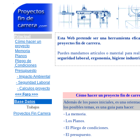
Principal
Esta Web pretende ser una herramienta efic
Cómo hacer un
proyectos fin de carrera.
proyecto
Memoria
Puedes mandarnos artículos o material para real
Planos
seguridad laboral, ergonomia, higiene industr
Pliego de
Condiciones
Presupuesto
- Impacto Ambiental
- Seguridad Laboral
- Calculos proyecto
<<< Foro >>>
Cómo hacer un proyecto fin de carr
Base Datos
Además de los pasos iniciales, es una orienta
los posibles temas, es una guia para hacer:
Trabajos
Proyectos Fin Carrera
- La memoria.
- Los Planos.
- El Pliego de condiciones.
- El presupuesto.