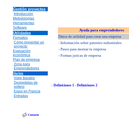
Gestión proyectos
Introducción
Metodologías
Herramientas
Software
Ayuda para emprendedores
Utilidades
Datos de utilidad para crear una empresa
Formatos
Cómo presentar un
- Información sobre patentes industriales.
proyecto
- Pasos para montar tu empresa.
Evaluación
económica
- Formas juricas de empresa
Plan de empresa
Zona para
Emprendedores
Varios
Viaje Baratos
Despedidas de
-
Definiciones 1
-
Definiciones 2
soltero
Esquí en Francia
Entradas
Contacto