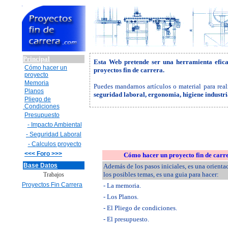
Principal
Esta Web pretende ser una herramienta efic
Cómo hacer un
proyectos fin de carrera.
proyecto
Memoria
Puedes mandarnos artículos o material para real
Planos
seguridad laboral, ergonomia, higiene industr
Pliego de
Condiciones
Presupuesto
- Impacto Ambiental
- Seguridad Laboral
- Calculos proyecto
<<< Foro >>>
Cómo hacer un proyecto fin de carr
Base Datos
Además de los pasos iniciales, es una orienta
los posibles temas, es una guia para hacer:
Trabajos
Proyectos Fin Carrera
- La memoria.
- Los Planos.
- El Pliego de condiciones.
- El presupuesto.