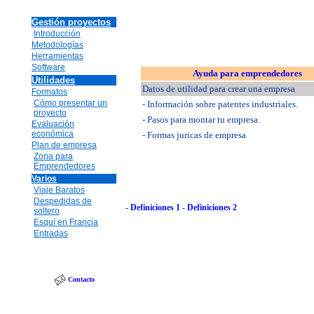
Gestión proyectos
Introducción
Metodologías
Herramientas
Software
Ayuda para emprendedores
Utilidades
Datos de utilidad para crear una empresa
Formatos
Cómo presentar un
- Información sobre patentes industriales.
proyecto
- Pasos para montar tu empresa.
Evaluación
económica
- Formas juricas de empresa
Plan de empresa
Zona para
Emprendedores
Varios
Viaje Baratos
Despedidas de
-
Definiciones 1
-
Definiciones 2
soltero
Esquí en Francia
Entradas
Contacto