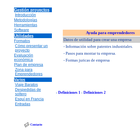
Gestión proyectos
Introducción
Metodologías
Herramientas
Software
Ayuda para emprendedores
Utilidades
Datos de utilidad para crear una empresa
Formatos
Cómo presentar un
- Información sobre patentes industriales.
proyecto
- Pasos para montar tu empresa.
Evaluación
económica
- Formas juricas de empresa
Plan de empresa
Zona para
Emprendedores
Varios
Viaje Baratos
Despedidas de
-
Definiciones 1
-
Definiciones 2
soltero
Esquí en Francia
Entradas
Contacto