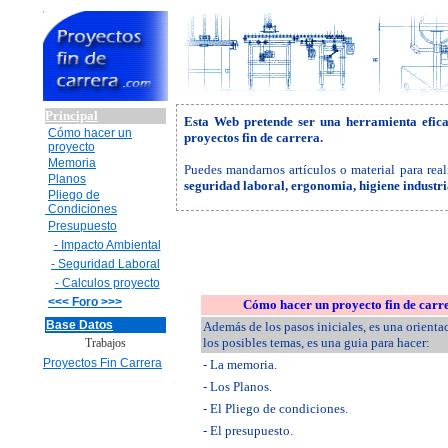
Principal
Esta Web pretende ser una herramienta efic
Cómo hacer un
proyectos fin de carrera.
proyecto
Memoria
Puedes mandarnos artículos o material para real
Planos
seguridad laboral, ergonomia, higiene industr
Pliego de
Condiciones
Presupuesto
- Impacto Ambiental
- Seguridad Laboral
- Calculos proyecto
<<< Foro >>>
Cómo hacer un proyecto fin de carr
Base Datos
Además de los pasos iniciales, es una orienta
los posibles temas, es una guia para hacer:
Trabajos
Proyectos Fin Carrera
- La memoria.
- Los Planos.
- El Pliego de condiciones.
- El presupuesto.