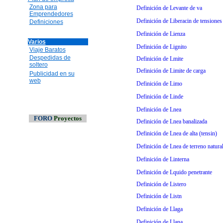
Zona para
Definición de Levante de va
Emprendedores
Definición de Liberacin de tensiones 
Definiciones
Definición de Lienza
Varios
Definición de Lignito
Viaje Baratos
Despedidas de
Definición de Lmite
soltero
Definición de Limite de carga
Publicidad en su
web
Definición de Limo
Definición de Linde
Definición de Lnea
FORO
Proyectos
Definición de Lnea banalizada
Definición de Lnea de alta (tensin)
Definición de Lnea de terreno natura
Definición de Linterna
Definición de Lquido penetrante
Definición de Listero
Definición de Listn
Definición de Llaga
Definición de Llana