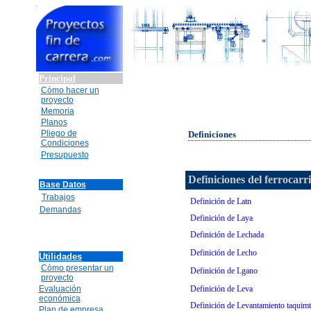
Principal
Cómo hacer un
proyecto
Memoria
Planos
Pliego de
Definiciones
Condiciones
Presupuesto
Definiciones del ferrocarri
Base Datos
Trabajos
Definición de Latn
Demandas
Definición de Laya
Definición de Lechada
Definición de Lecho
Utilidades
Cómo presentar un
Definición de Lgano
proyecto
Evaluación
Definición de Leva
económica
Definición de Levantamiento taquimt
Plan de empresa