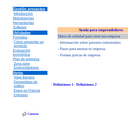
Gestión proyectos
Introducción
Metodologías
Herramientas
Software
Ayuda para emprendedores
Utilidades
Datos de utilidad para crear una empresa
Formatos
Cómo presentar un
- Información sobre patentes industriales.
proyecto
- Pasos para montar tu empresa.
Evaluación
económica
- Formas juricas de empresa
Plan de empresa
Zona para
Emprendedores
Varios
Viaje Baratos
Despedidas de
-
Definiciones 1
-
Definiciones 2
soltero
Esquí en Francia
Entradas
Contacto