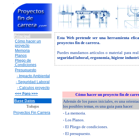
Principal
Esta Web pretende ser una herramienta efic
Cómo hacer un
proyectos fin de carrera.
proyecto
Memoria
Puedes mandarnos artículos o material para real
Planos
seguridad laboral, ergonomia, higiene industr
Pliego de
Condiciones
Presupuesto
- Impacto Ambiental
- Seguridad Laboral
- Calculos proyecto
<<< Foro >>>
Cómo hacer un proyecto fin de carr
Base Datos
Además de los pasos iniciales, es una orienta
los posibles temas, es una guia para hacer:
Trabajos
Proyectos Fin Carrera
- La memoria.
- Los Planos.
- El Pliego de condiciones.
- El presupuesto.