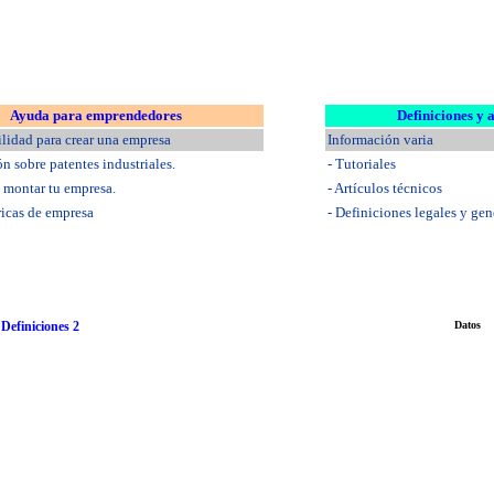
Ayuda para emprendedores
Definiciones y 
ilidad para crear una empresa
Información varia
ón sobre patentes industriales.
- Tutoriales
a montar tu empresa.
- Artículos técnicos
ricas de empresa
- Definiciones legales y gen
-
Definiciones 2
Datos