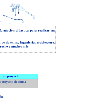
formación didactica para realizar sus
 tipo de temas;
Ingeniería, arquitectura,
derecho y muchos más
.
r un proyecto.
u proyecto de forma
ión