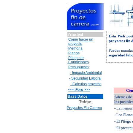
Principal
Esta Web pret
Cómo hacer un
proyectos fin 
proyecto
Memoria
Puedes mandarn
Planos
seguridad labo
Pliego de
Condiciones
Presupuesto
- Impacto Ambiental
- Seguridad Laboral
- Calculos proyecto
<<< Foro >>>
Cóm
Base Datos
Además de l
los posible
Trabajos
Proyectos Fin Carrera
- La memori
- Los Plano
- El Pliego
- El presup