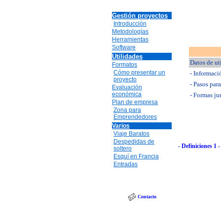
Gestión proyectos
Introducción
Metodologías
Herramientas
Software
Utilidades
Datos de ut
Formatos
Cómo presentar un
- Informaci
proyecto
- Pasos par
Evaluación
económica
- Formas ju
Plan de empresa
Zona para
Emprendedores
Varios
Viaje Baratos
Despedidas de
-
Definiciones 1
soltero
Esquí en Francia
Entradas
Contacto