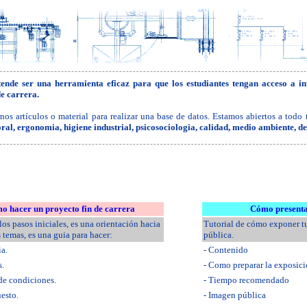
ende ser una herramienta eficaz para que los
estudiantes
tengan acceso a in
de carrera.
os artículos o material para realizar una base de datos. Estamos abiertos a todo
ral, ergonomia, higiene industrial, psicosociologia, calidad, medio ambiente, 
o hacer un proyecto fin de carrera
Cómo presenta
os pasos iniciales, es una orientación hacia
Tutorial de cómo exponer t
s temas, es una guia para hacer:
pública.
a.
- Contenido
s.
- Como preparar la exposic
 de condiciones.
- Tiempo recomendado
uesto.
- Imagen pública