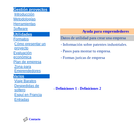
Gestión proyectos
Introducción
Metodologías
Herramientas
Software
Ayuda para emprendedores
Utilidades
Datos de utilidad para crear una empresa
Formatos
Cómo presentar un
- Información sobre patentes industriales.
proyecto
- Pasos para montar tu empresa.
Evaluación
económica
- Formas juricas de empresa
Plan de empresa
Zona para
Emprendedores
Varios
Viaje Baratos
Despedidas de
-
Definiciones 1
-
Definiciones 2
soltero
Esquí en Francia
Entradas
Contacto