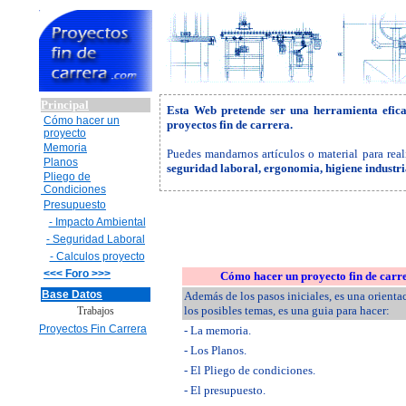
Principal
Esta Web pretende ser una herramienta efic
Cómo hacer un
proyectos fin de carrera.
proyecto
Memoria
Puedes mandarnos artículos o material para real
Planos
seguridad laboral, ergonomia, higiene industr
Pliego de
Condiciones
Presupuesto
- Impacto Ambiental
- Seguridad Laboral
- Calculos proyecto
<<< Foro >>>
Cómo hacer un proyecto fin de carr
Base Datos
Además de los pasos iniciales, es una orienta
los posibles temas, es una guia para hacer:
Trabajos
Proyectos Fin Carrera
- La memoria.
- Los Planos.
- El Pliego de condiciones.
- El presupuesto.