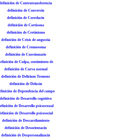
definición de Contratransferencia
definición de Conversin
definición de Correlacin
definición de Cortisona
definición de Cretinismo
definición de Crisis de angustia
definición de Cromosoma
definición de Cuestionario
efinición de Culpa, sentimiento de
definición de Curva normal
definición de Delirium Tremens
definición de Delusin
efinición de Dependencia del campo
definición de Desarrollo cognitivo
efinición de Desarrollo psicosexual
efinición de Desarrollo psicosocial
definición de Descarrilamiento
definición de Desorientacin
definición de Despersonalizacin