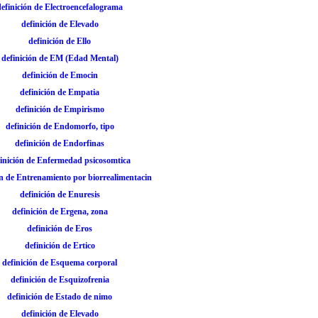
definición de Electroencefalograma
definición de Elevado
definición de Ello
definición de EM (Edad Mental)
definición de Emocin
definición de Empatia
definición de Empirismo
definición de Endomorfo, tipo
definición de Endorfinas
finición de Enfermedad psicosomtica
ón de Entrenamiento por biorrealimentacin
definición de Enuresis
definición de Ergena, zona
definición de Eros
definición de Ertico
definición de Esquema corporal
definición de Esquizofrenia
definición de Estado de nimo
definición de Elevado