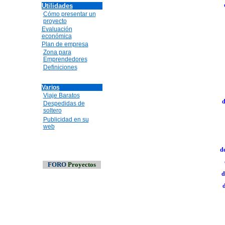
Utilidades
Cómo presentar un
proyecto
Evaluación
económica
Plan de empresa
Zona para
Emprendedores
Definiciones
Varios
Viaje Baratos
d
Despedidas de
soltero
Publicidad en su
web
d
FORO
Proyectos
d
d