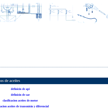
pos de aceites
definicin de api
definicin de sae
clasificacion aceites de motor
icacion aceites de transmisin y diferencial