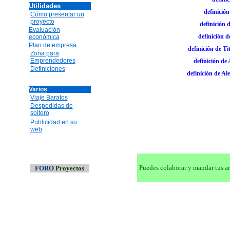
Utilidades
definición
Cómo presentar un
proyecto
definición 
Evaluación
definición d
económica
Plan de empresa
definición de T
Zona para
Emprendedores
definición de 
Definiciones
definición de Ale
Varios
Viaje Baratos
Despedidas de
soltero
Publicidad en su
web
Puedes colaborar y mandar tus ar
FORO
Proyectos